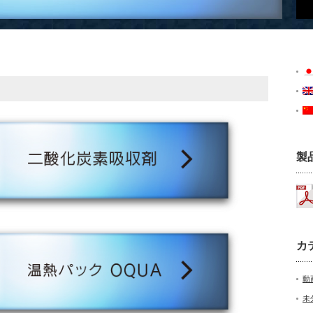
製
カ
動
未