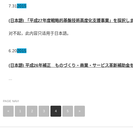
7.31
2015
(日本語) 「平成27年度戦略的基盤技術高度化支援事業」を採択し
对不起，此内容只适用于日本語。
6.20
2015
(日本語) 平成26年補正 ものづくり・商業・サービス革新補助金
...
PAGE NAVI
«
1
2
3
4
5
»