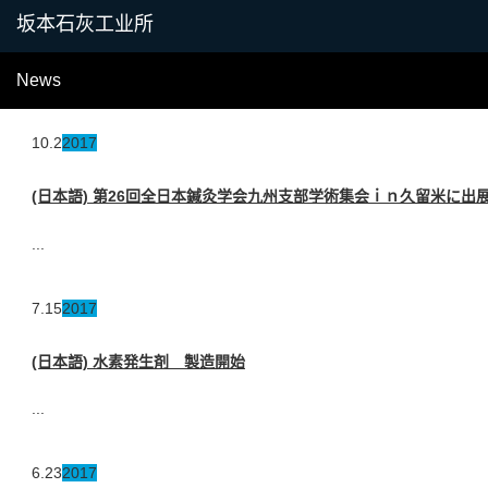
News
10.2
2017
(日本語) 第26回全日本鍼灸学会九州支部学術集会ｉｎ久留米に出
...
7.15
2017
(日本語) 水素発生剤 製造開始
...
6.23
2017