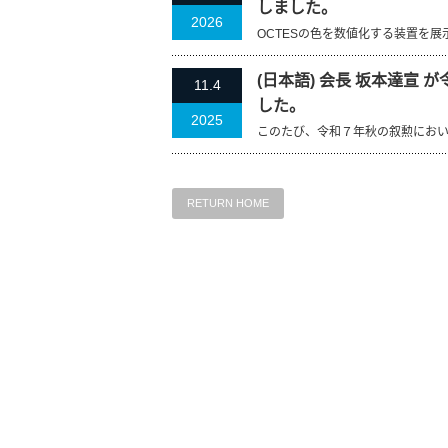
しました。
2026
OCTESの色を数値化する装置を展
(日本語) 会長 坂本達宣
11.4
した。
2025
このたび、令和７年秋の叙勲におい
RETURN HOME