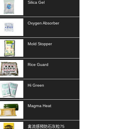
Silica Gel
Oxygen Absorber
Mold Stopper
Rice Guard
Hi Green
Magma Heat
禽流感预防石灰粒75