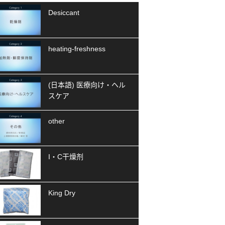
Desiccant
heating-freshness
(日本語) 医療向け・ヘル
スケア
other
I・C干燥剂
King Dry